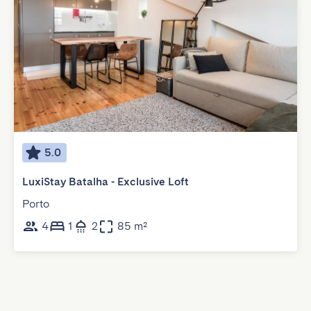
5.0
LuxiStay Batalha - Exclusive Loft
Porto
4
1
2
85 m²