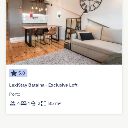
5.0
LuxiStay Batalha - Exclusive Loft
Porto
4
1
2
85 m²