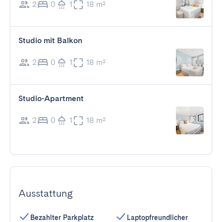
2
0
1
18 m²
Studio mit Balkon
2
0
1
18 m²
Studio-Apartment
2
0
1
18 m²
Ausstattung
Bezahlter Parkplatz
Laptopfreundlicher