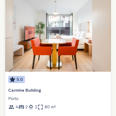
5.0
Carmine Building
Porto
4
2
2
80 m²