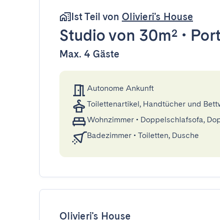
Ist Teil von
Olivieri's House
Studio
von 30m²
•
Por
Max. 4 Gäste
Autonome Ankunft
Toilettenartikel, Handtücher und Bet
Wohnzimmer
•
Doppelschlafsofa, Do
Badezimmer
•
Toiletten, Dusche
Olivieri's House