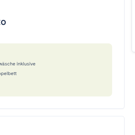
to
twäsche inklusive
ppelbett