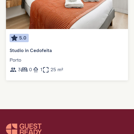
5.0
Studio in Cedofeita
Porto
3
0
1
25 m²