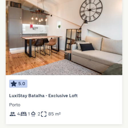
5.0
LuxiStay Batalha - Exclusive Loft
Porto
4
1
2
85 m²