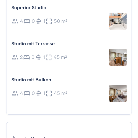
Superior Studio
4
0
1
50 m²
Studio mit Terrasse
2
0
1
45 m²
Studio mit Balkon
4
0
1
45 m²