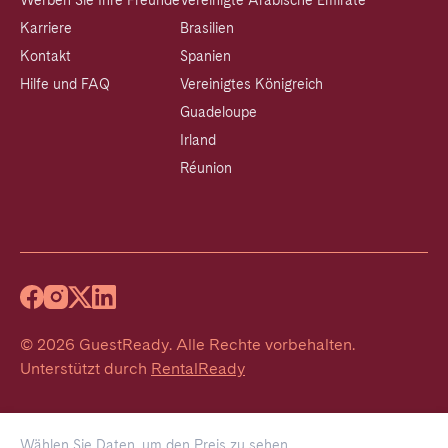
Werben Sie Ihre Freunde
Vereinigte Arabische Emirate
Karriere
Brasilien
Kontakt
Spanien
Hilfe und FAQ
Vereinigtes Königreich
Guadeloupe
Irland
Réunion
©
2026
GuestReady
.
Alle Rechte vorbehalten.
Unterstützt durch
RentalReady
Wählen Sie Daten, um den Preis zu sehen