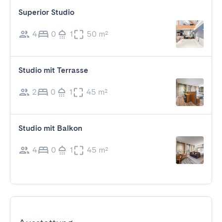
Superior Studio
4
0
1
50 m²
Studio mit Terrasse
2
0
1
45 m²
Studio mit Balkon
4
0
1
45 m²