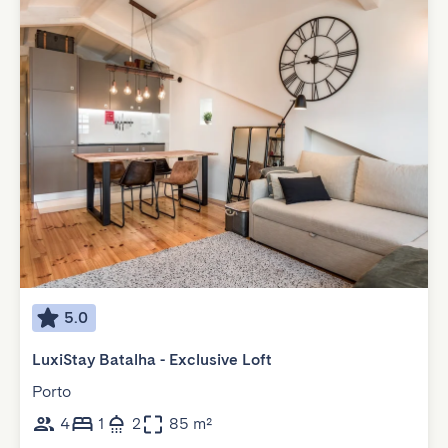
5.0
LuxiStay Batalha - Exclusive Loft
Porto
4
1
2
85 m²