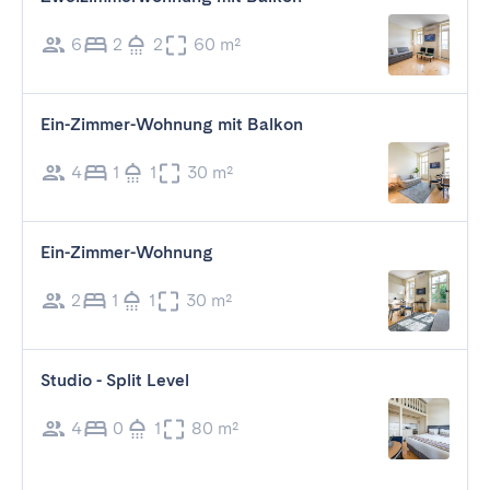
6
2
2
60 m²
Ein-Zimmer-Wohnung mit Balkon
4
1
1
30 m²
Ein-Zimmer-Wohnung
2
1
1
30 m²
Studio - Split Level
4
0
1
80 m²