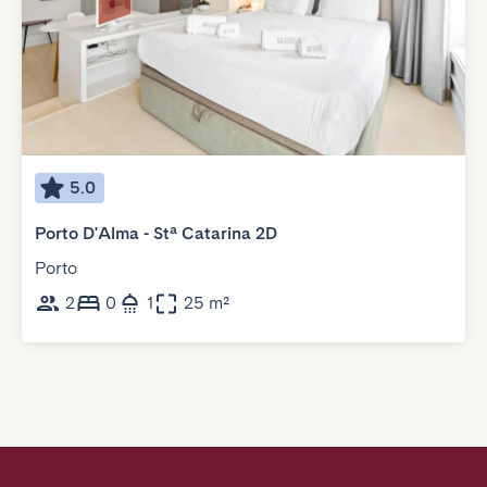
5.0
Porto D'Alma - Stª Catarina 2D
Porto
2
0
1
25 m²