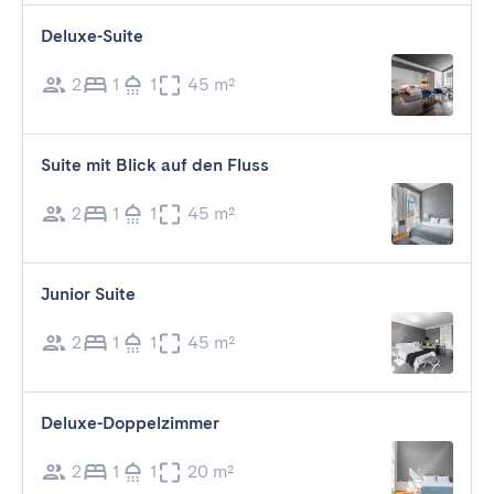
Deluxe-Suite
2
1
1
45 m²
Suite mit Blick auf den Fluss
2
1
1
45 m²
Junior Suite
2
1
1
45 m²
Deluxe-Doppelzimmer
2
1
1
20 m²