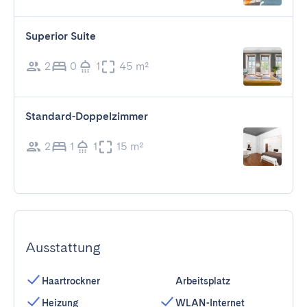
Superior Suite
2
0
1
45 m²
Standard-Doppelzimmer
2
1
1
15 m²
Ausstattung
Haartrockner
Arbeitsplatz
Heizung
WLAN-Internet