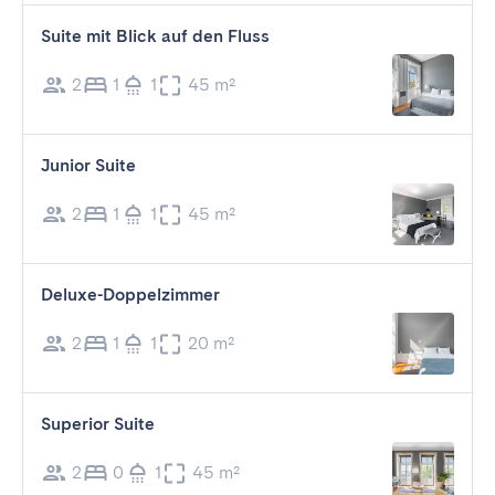
Suite mit Blick auf den Fluss
2
1
1
45 m²
Junior Suite
2
1
1
45 m²
Deluxe-Doppelzimmer
2
1
1
20 m²
Superior Suite
2
0
1
45 m²