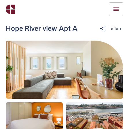
Hope River view Apt A
Teilen