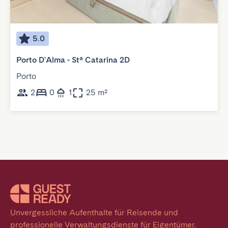
5.0
Porto D'Alma - Stª Catarina 2D
Porto
2
0
1
25 m²
Unvergessliche Aufenthalte für Reisende und 
professionelle Verwaltungsdienste für Eigentümer. 