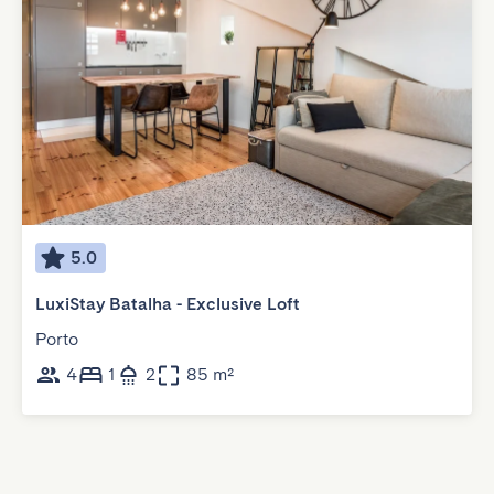
5.0
LuxiStay Batalha - Exclusive Loft
Porto
4
1
2
85 m²