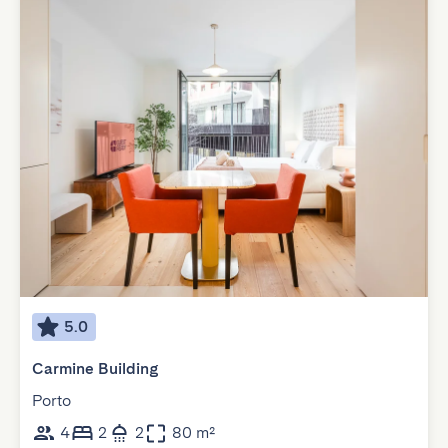
5.0
Carmine Building
Porto
4
2
2
80 m²