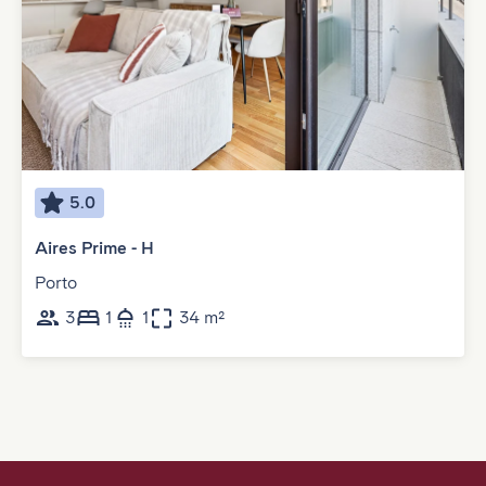
5.0
Aires Prime - H
Porto
3
1
1
34 m²