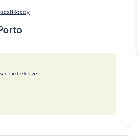
GuestReady
Porto
twäsche inklusive