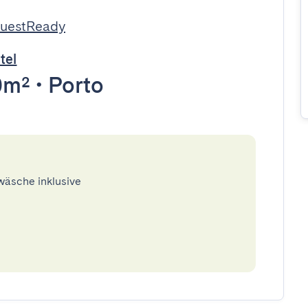
GuestReady
tel
0m²
•
Porto
twäsche inklusive