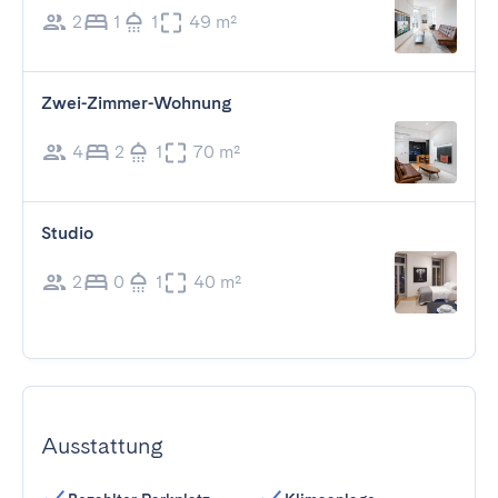
2
1
1
49 m²
Zwei-Zimmer-Wohnung
4
2
1
70 m²
Studio
2
0
1
40 m²
Ausstattung