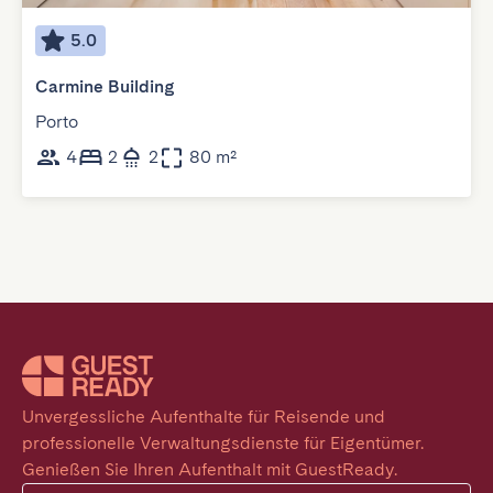
5.0
Carmine Building
Porto
4
2
2
80 m²
Unvergessliche Aufenthalte für Reisende und 
professionelle Verwaltungsdienste für Eigentümer. 
Genießen Sie Ihren Aufenthalt mit GuestReady.