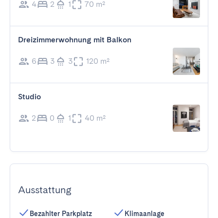
4
2
1
70 m²
Dreizimmerwohnung mit Balkon
6
3
3
120 m²
Studio
2
0
1
40 m²
Ausstattung
Bezahlter Parkplatz
Klimaanlage