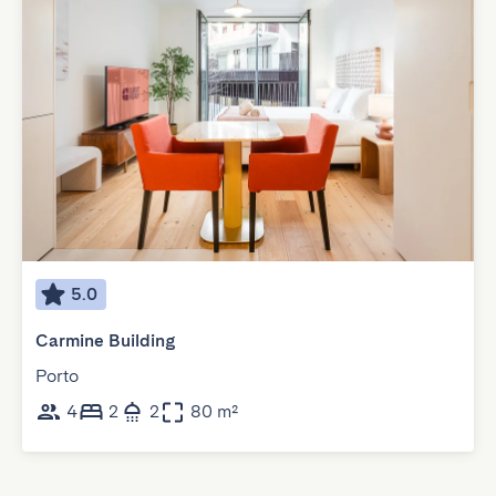
5.0
Carmine Building
Porto
4
2
2
80 m²