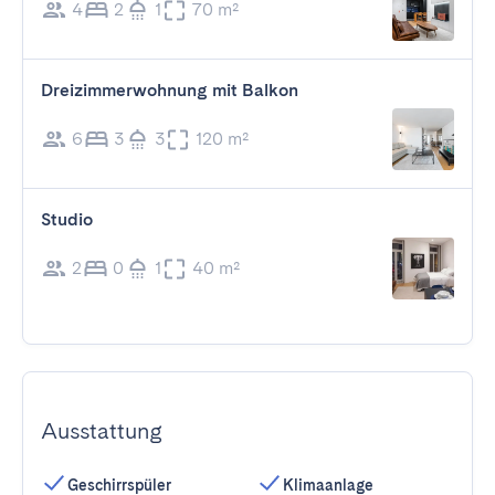
4
2
1
70 m²
Dreizimmerwohnung mit Balkon
6
3
3
120 m²
Studio
2
0
1
40 m²
Ausstattung
Geschirrspüler
Klimaanlage