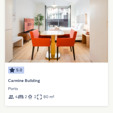
5.0
Carmine Building
Porto
4
2
2
80 m²