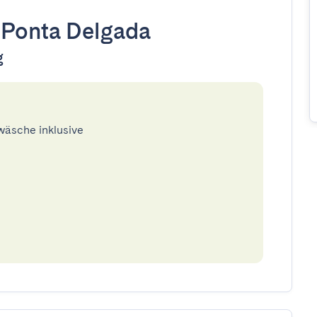
•
Ponta Delgada
g
twäsche inklusive