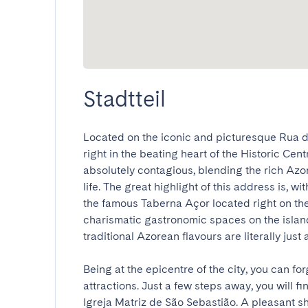
Stadtteil
Located on the iconic and picturesque Rua 
right in the beating heart of the Historic Cent
absolutely contagious, blending the rich Azor
life. The great highlight of this address is, w
the famous Taberna Açor located right on the 
charismatic gastronomic spaces on the island
traditional Azorean flavours are literally just a f
Being at the epicentre of the city, you can fo
attractions. Just a few steps away, you will f
Igreja Matriz de São Sebastião. A pleasant sh