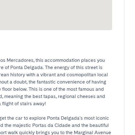
dos Mercadores, this accommodation places you 
re of Ponta Delgada. The energy of this street is 
ean history with a vibrant and cosmopolitan local 
ithout a doubt, the fantastic convenience of having 
floor below. This is one of the most famous and 
, meaning the best tapas, regional cheeses and 
light of stairs away!

rget the car to explore Ponta Delgada's most iconic 
ind the majestic Portas da Cidade and the beautiful 
ort walk quickly brings you to the Marginal Avenue 