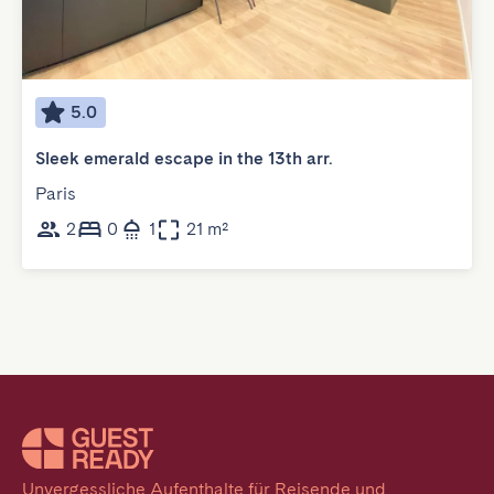
5.0
Sleek emerald escape in the 13th arr.
Paris
2
0
1
21 m²
Unvergessliche Aufenthalte für Reisende und 