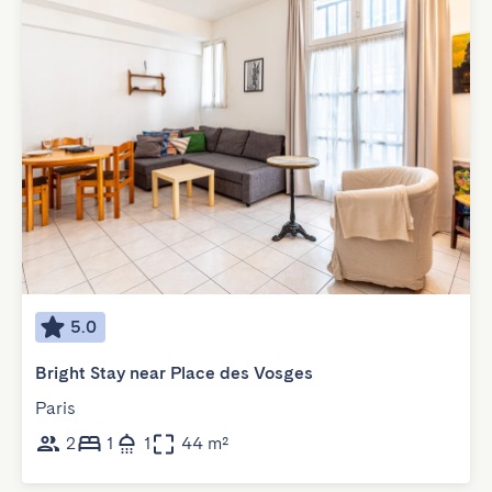
5.0
Bright Stay near Place des Vosges
Paris
2
1
1
44 m²