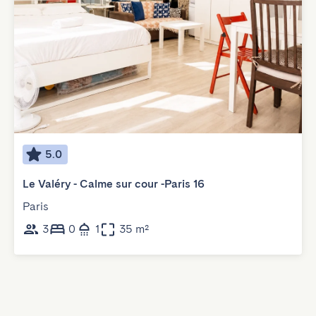
5.0
Le Valéry - Calme sur cour -Paris 16
Paris
3
0
1
35 m²