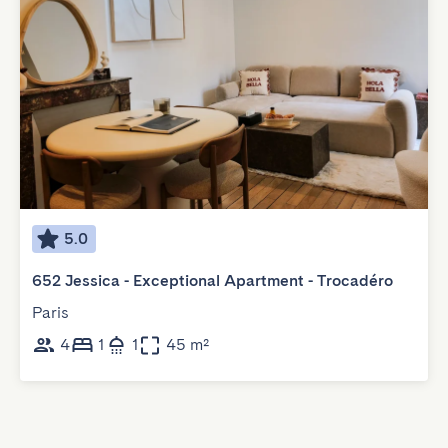
5.0
652 Jessica - Exceptional Apartment - Trocadéro
Paris
4
1
1
45 m²