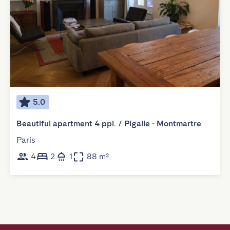
5.0
Beautiful apartment 4 ppl. / Pigalle - Montmartre
Paris
4
2
1
88 m²