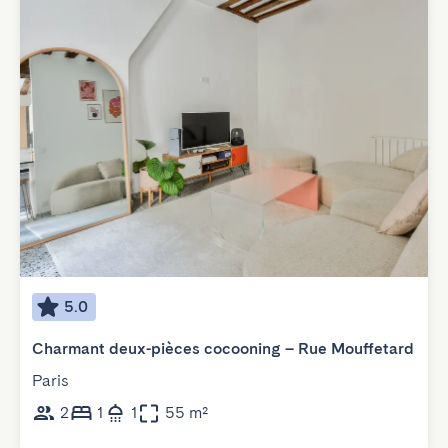
5.0
Charmant deux-pièces cocooning – Rue Mouffetard
Paris
2
1
1
55 m²