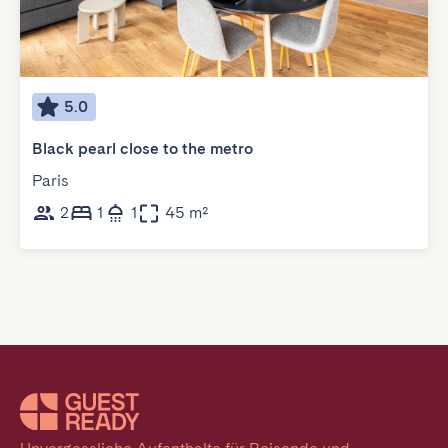
5.0
Black pearl close to the metro
Paris
2
1
1
45 m²