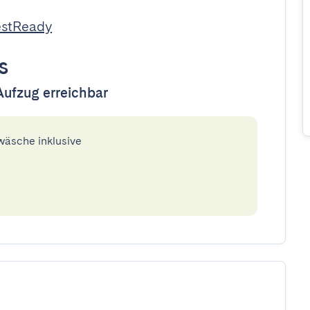
estReady
s
Aufzug erreichbar
twäsche inklusive