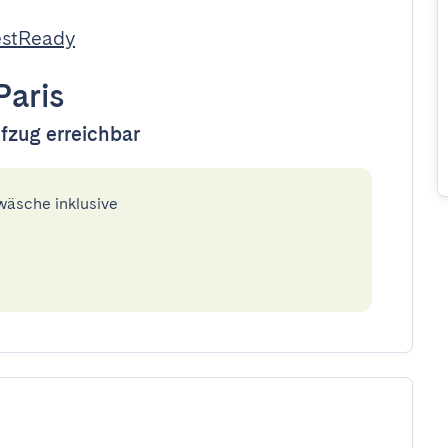
estReady
Paris
ufzug erreichbar
twäsche inklusive