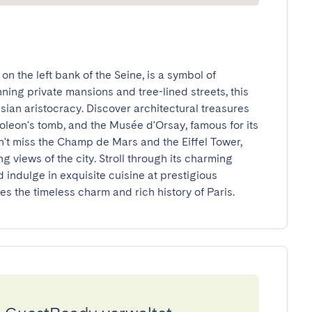
n the left bank of the Seine, is a symbol of 
ing private mansions and tree-lined streets, this 
ian aristocracy. Discover architectural treasures 
oleon's tomb, and the Musée d'Orsay, famous for its 
n't miss the Champ de Mars and the Eiffel Tower, 
g views of the city. Stroll through its charming 
 indulge in exquisite cuisine at prestigious 
 the timeless charm and rich history of Paris.