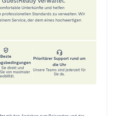
 GuestReady verwaltet.
omfortable Unterkünfte und helfen
 professionellen Standards zu verwalten. Wir
einem Service, der dem eines hochwertigen
Beste
Prioritärer Support rund um
ungsbedingungen
die Uhr
Sie direkt und
Unsere Teams sind jederzeit für
n Sie von maximaler
Sie da.
exibilität.
lar
mit den Angaben zum Reisenden und der