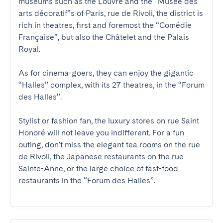
museums such as the Louvre and the “Musée des 
arts décoratif”s of Paris, rue de Rivoli, the district is 
rich in theatres, first and foremost the “Comédie 
Française”, but also the Châtelet and the Palais 
Royal. 

As for cinema-goers, they can enjoy the gigantic 
“Halles” complex, with its 27 theatres, in the “Forum 
des Halles”. 

Stylist or fashion fan, the luxury stores on rue Saint 
Honoré will not leave you indifferent. For a fun 
outing, don't miss the elegant tea rooms on the rue 
de Rivoli, the Japanese restaurants on the rue 
Sainte-Anne, or the large choice of fast-food 
restaurants in the “Forum des Halles”.