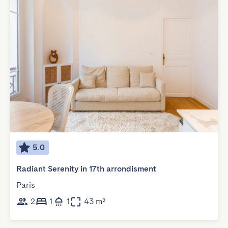
5.0
Radiant Serenity in 17th arrondisment
Paris
2
1
1
43 m²