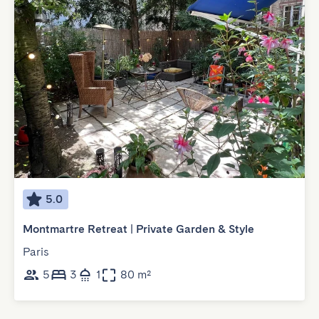
5.0
Montmartre Retreat | Private Garden & Style
Paris
5
3
1
80 m²