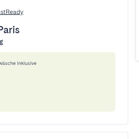
estReady
Paris
ug
twäsche inklusive