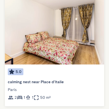
5.0
calming nest near Place d'Italie
Paris
2
1
1
50 m²