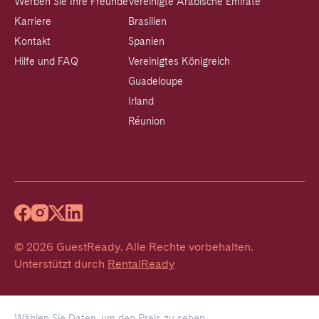
Werben Sie Ihre Freunde
Vereinigte Arabische Emirate
Karriere
Brasilien
Kontakt
Spanien
Hilfe und FAQ
Vereinigtes Königreich
Guadeloupe
Irland
Réunion
©
2026
GuestReady
.
Alle Rechte vorbehalten.
Unterstützt durch
RentalReady
Wählen Sie Daten, um den Preis zu sehen