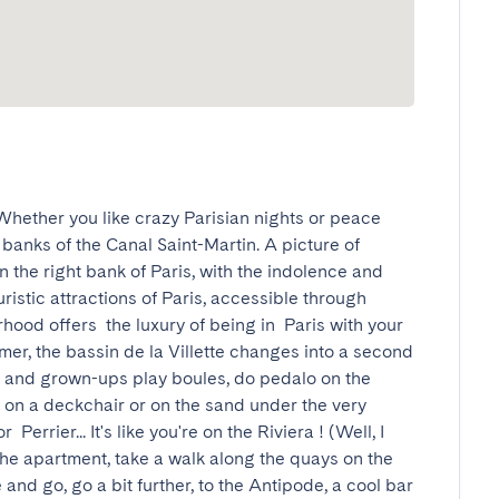
Whether you like crazy Parisian nights or peace 
 banks of the Canal Saint-Martin. A picture of 
n the right bank of Paris, with the indolence and 
uristic attractions of Paris, accessible through 
ood offers  the luxury of being in  Paris with your 
mer, the bassin de la Villette changes into a second 
n and grown-ups play boules, do pedalo on the 
d on a deckchair or on the sand under the very 
rrier... It's like you're on the Riviera ! (Well, I 
the apartment, take a walk along the quays on the 
nd go, go a bit further, to the Antipode, a cool bar 