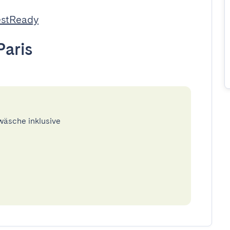
estReady
Paris
twäsche inklusive