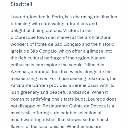
Stadtteil
Louredo, located in Porto, is a charming destination 
brimming with captivating attractions and 
delightful dining options. Visitors to this 
picturesque town can marvel at the architectural 
wonders of Ponte de São Gonçalo and the historic 
Igreja de São Gonçalo, which offer a glimpse into 
the rich cultural heritage of the region. Nature 
enthusiasts can explore the scenic Trilho das 
Azenhas, a tranquil trail that winds alongside the 
mesmerizing river. For those seeking relaxation, the 
Amarante Garden provides a serene oasis with its 
lush greenery and peaceful ambiance. When it 
comes to satisfying one's taste buds, Louredo does 
not disappoint. Restaurante Quinta da Deveza is a 
must-visit, offering a delectable selection of 
mouthwatering dishes that showcase the finest 
flavors of the local cuisine. Whether you are 