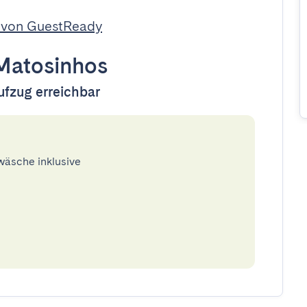
 von GuestReady
Matosinhos
ufzug erreichbar
twäsche inklusive