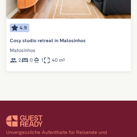
4.9
Cosy studio retreat in Matosinhos
Matosinhos
2
0
1
40 m²
Unvergessliche Aufenthalte für Reisende und 