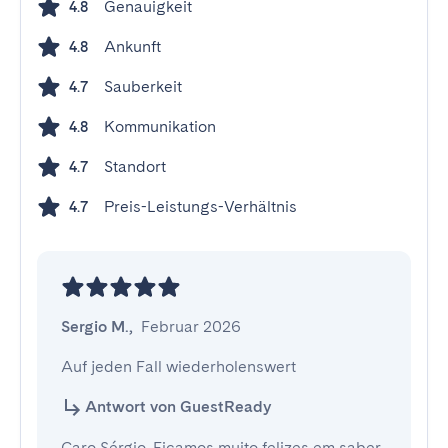
Genauigkeit
4.8
Ankunft
4.8
Sauberkeit
4.7
Kommunikation
4.8
Standort
4.7
Preis-Leistungs-Verhältnis
4.7
Sergio M.
,
Februar 2026
Auf jeden Fall wiederholenswert
Antwort von GuestReady
Caro Sérgio, Ficamos muito felizes em saber