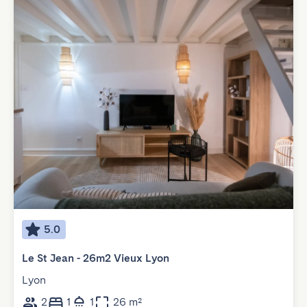
5.0
Le St Jean - 26m2 Vieux Lyon
Lyon
2
1
1
26 m²