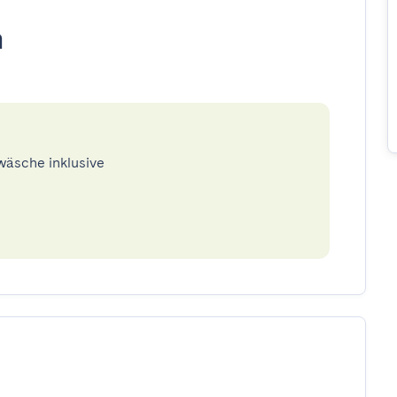
n
twäsche inklusive