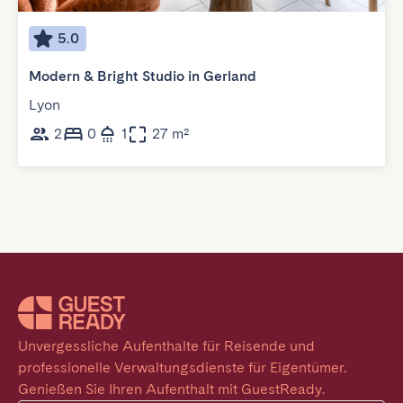
5.0
Modern & Bright Studio in Gerland
Lyon
2
0
1
27 m²
Unvergessliche Aufenthalte für Reisende und 
professionelle Verwaltungsdienste für Eigentümer. 
Genießen Sie Ihren Aufenthalt mit GuestReady.