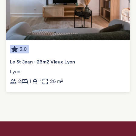
5.0
Le St Jean - 26m2 Vieux Lyon
Lyon
2
1
1
26 m²