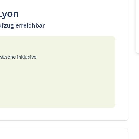
Lyon
ufzug erreichbar
twäsche inklusive