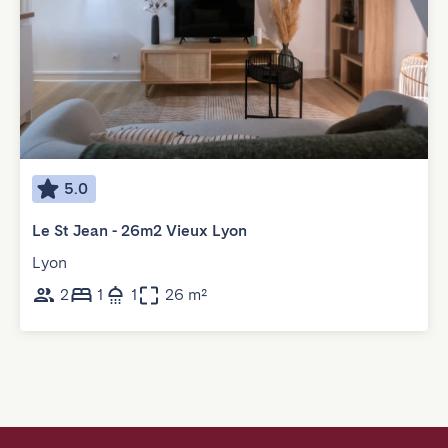
5.0
Le St Jean - 26m2 Vieux Lyon
Lyon
2
1
1
26 m²