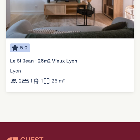
5.0
Le St Jean - 26m2 Vieux Lyon
Lyon
2
1
1
26 m²