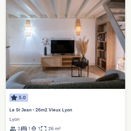
5.0
Le St Jean - 26m2 Vieux Lyon
Lyon
2
1
1
26 m²