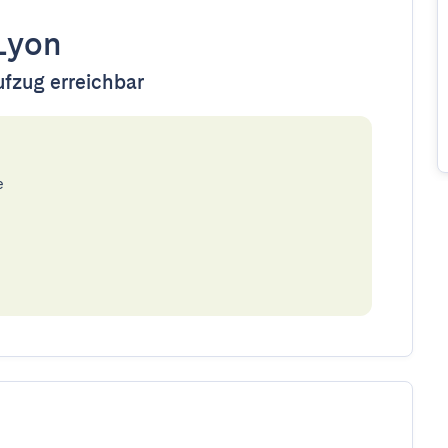
Lyon
ufzug erreichbar
e