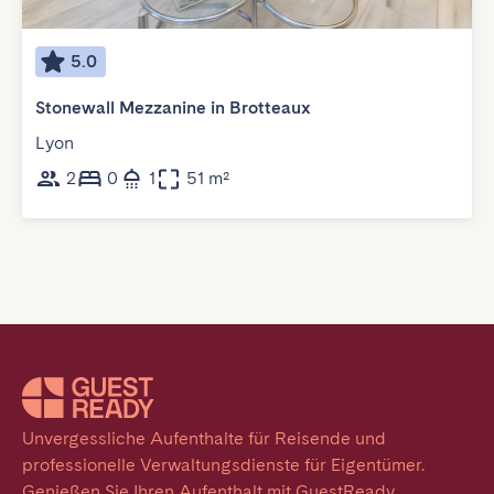
5.0
Stonewall Mezzanine in Brotteaux
Lyon
2
0
1
51 m²
Unvergessliche Aufenthalte für Reisende und 
professionelle Verwaltungsdienste für Eigentümer. 
Genießen Sie Ihren Aufenthalt mit GuestReady.